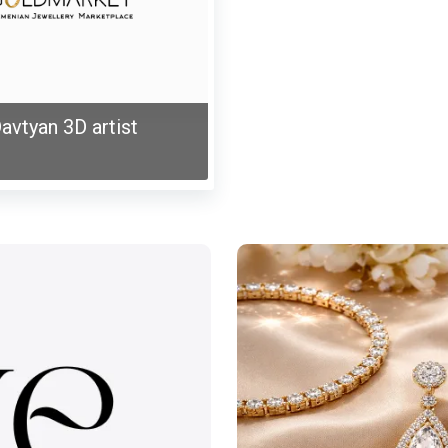
avtyan 3D artist
Musheghyan
Jewelry