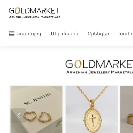
Կատալոգ
Մեր մասին
Բրենդեր
Խանո