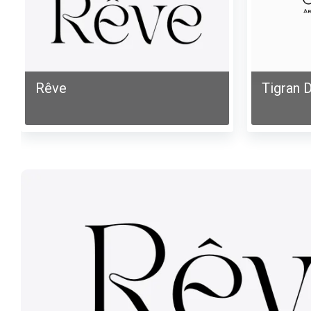
Rêve
Tigran D
Rêve