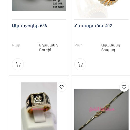
Ականջօղեր 636
Հավաքածու 402
Քար
Ադամանդ
Քար
Ադամանդ
Ռուբին
Տոպազ