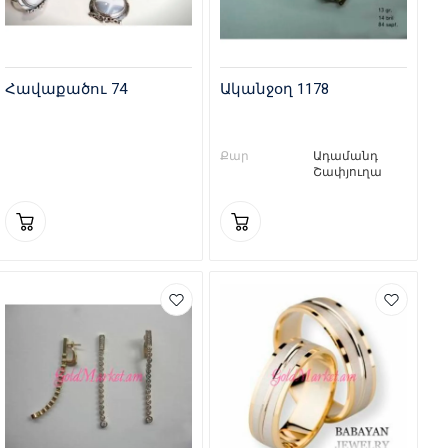
Հավաքածու 74
Ականջօղ 1178
Քար
Ադամանդ
Շափյուղա