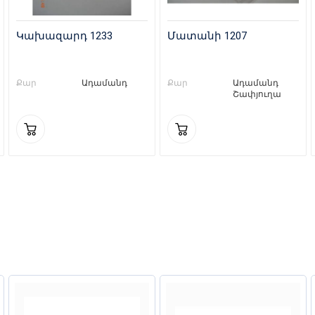
Կախազարդ 1233
Մատանի 1207
Քար
Ադամանդ
Քար
Ադամանդ
Շափյուղա