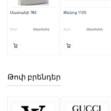
Մատանի 785
Թևնոց 1125
Քար
Ադամանդ
Քար
Ադամանդ
Թոփ բրենդեր