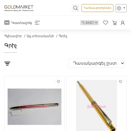
Դառնալ գործընկեր
Կատալոգ
Գլխավոր
Այլ տեսականի
Գրիչ
Գրիչ