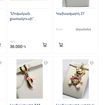
"Մոգական
Կախազարդ 27
քառակուսի"
Կախազարդ 267-
7607817368
Քար
Ադամանդ
Գին
36.000
֏