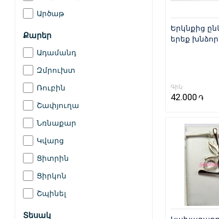
Արծաթ
Երկնքից ը
Քարեր
երեք խնձոր
Կախազարդ 
Ադամանդ
8744434885
Զմրուխտ
Ռուբին
Գին
42.000
֏
Շափյուղա
Նռնաքար
Կվարց
Ցիտրին
Ցիրկոն
Շպինել
Տեսակ