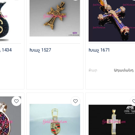
1434
Խաչ 1527
Խաչ 1671
Քար
Ադամանդ