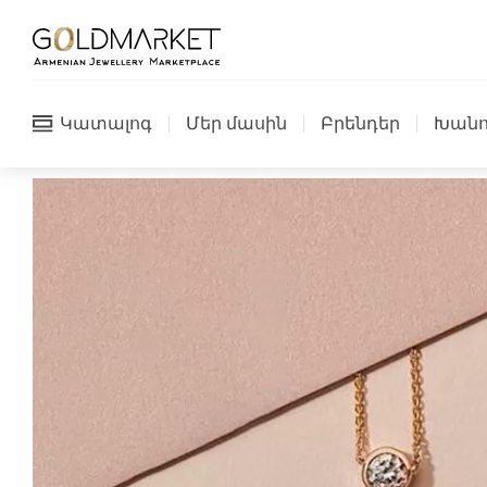
Կատալոգ
Մեր մասին
Բրենդեր
Խանո