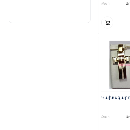
Քար
Ա
Կախազարդ 
Քար
Ա