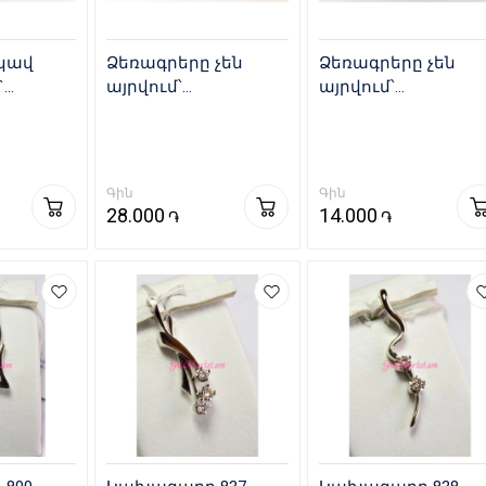
նկավ
Ձեռագրերը չեն
Ձեռագրերը չեն
`
այրվում՝
այրվում՝
267-
Կախազարդ Մեծ
Կախազարդ Փոքր
267-4200530858
267-1455976357
Գին
Գին
28.000
14.000
֏
֏