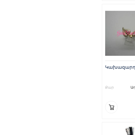
Կախազարդ 
Քար
Ա