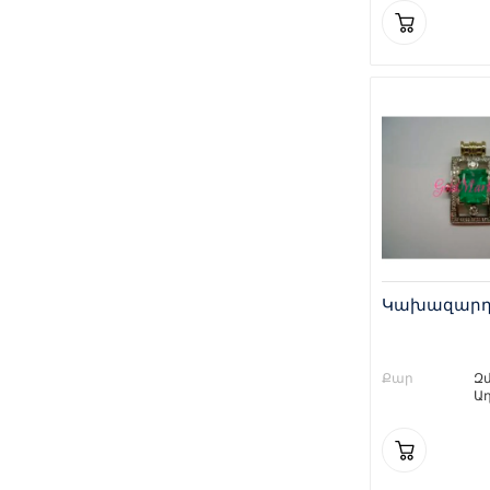
Կախազարդ 
Քար
Զ
Ա