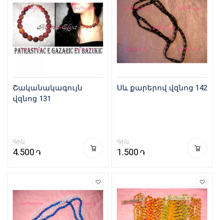
Շականակագույն
Սև քարերով վզնոց 142
վզնոց 131
Գին
Գին
4.500
1.500
֏
֏