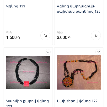
Վզնոց 133
Վզնոց վարդագույն-
սպիտակ քարերով 125
Գին
Գին
1.500
3.000
֏
֏
Կարմիր քարով վզնոց
Նախշերով վզնոց 122
123