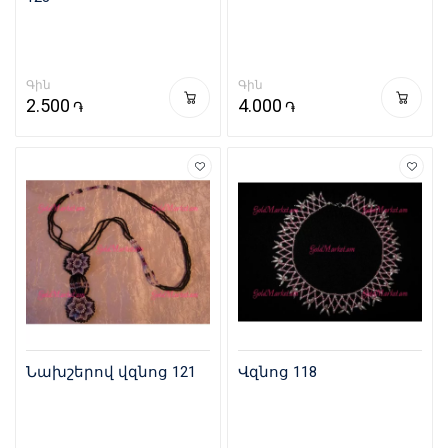
Գին
Գին
2.500
4.000
֏
֏
Նախշերով վզնոց 121
Վզնոց 118