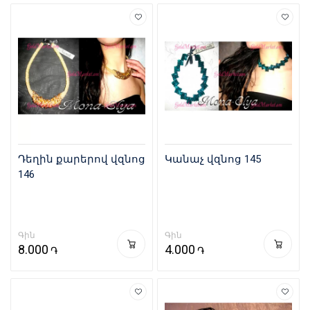
Դեղին քարերով վզնոց
Կանաչ վզնոց 145
146
Գին
Գին
8.000
4.000
֏
֏