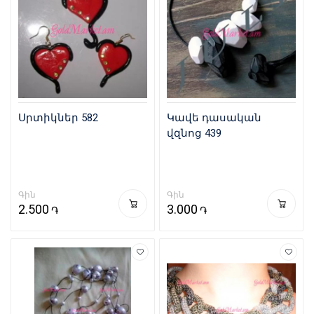
Սրտիկներ 582
Կավե դասական
վզնոց 439
Գին
Գին
2.500
3.000
֏
֏