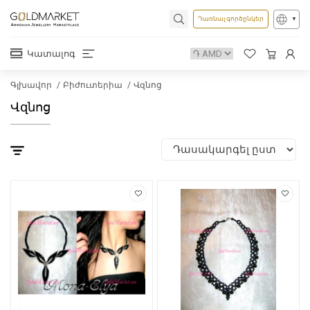
Դառնալ գործընկեր
Կատալոգ
Գլխավոր
Բիժուտերիա
Վզնոց
Վզնոց