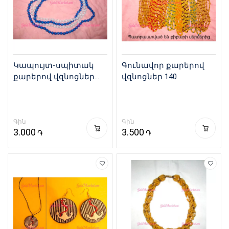
Կապույտ-սպիտակ
Գունավոր քարերով
քարերով վզնոցներ
վզնոցներ 140
141
Գին
Գին
3.000
3.500
֏
֏