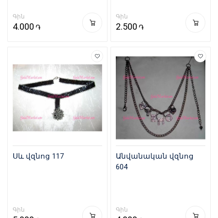
Գին
Գին
4.000
2.500
֏
֏
Սև վզնոց 117
Անվանական վզնոց
604
Գին
Գին