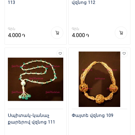
113
վզնոց 112
Գին
Գին
4.000
4.000
֏
֏
Սպիտակ-կանաչ
Փայտե վզնոց 109
քարերով վզնոց 111