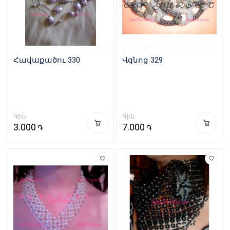
Հավաքածու 330
Վզնոց 329
Գին
Գին
3.000
7.000
֏
֏