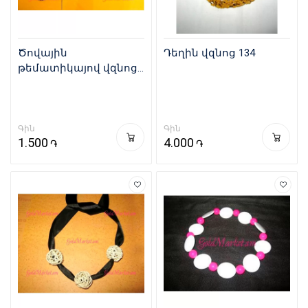
Ծովային
Դեղին վզնոց 134
թեմատիկայով վզնոց
138
Գին
Գին
1.500
4.000
֏
֏