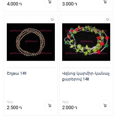
4.000
3.000
֏
֏
Շղթա 149
Վզնոց կարմիր-կանաչ
քարերով 148
Գին
Գին
2.500
2.000
֏
֏