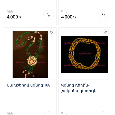
Գին
Գին
4.000
4.000
֏
֏
Նախշերով վզնոց 108
Վզնոց դեղին-
շականակագույն
քարերով 150
Գին
Գին