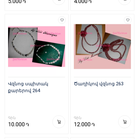
5.000
4.000
֏
֏
Վզնոց սպիտակ
Ծաղիկով վզնոց 263
քարերով 264
Գին
Գին
10.000
12.000
֏
֏