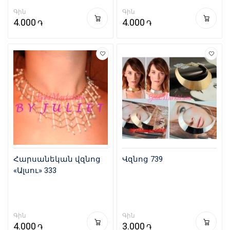
Գին
Գին
4.000
4.000
֏
֏
Հարսանեկան վզնոց
Վզնոց 739
«Ալսու» 333
Գին
Գին
4.000
3.000
֏
֏