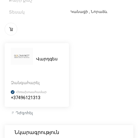
Քարի քաշ
Տեսակ
Կանացի , Նորաձև
Վարդգես
Զանգահարել
Հեռախոսահամար
+37496121313
Դժգոհել
Նկարագրություն