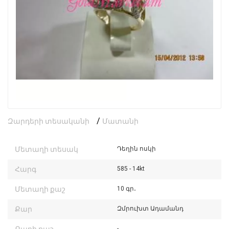
/
Զարդերի տեսականի
Մատանի
Մետաղի տեսակ
Դեղին ոսկի
Հարգ
585 - 14kt
Մետաղի քաշ
10 գր․
Քար
Զմրուխտ Ադամանդ
-