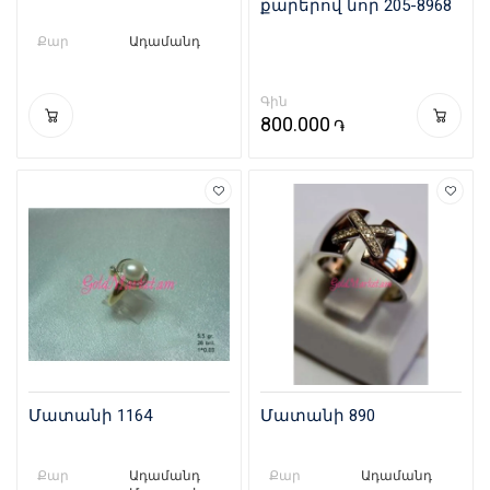
քարերով նոր 205-8968
Քար
Ադամանդ
Գին
800.000
֏
Մատանի 1164
Մատանի 890
Քար
Ադամանդ
Քար
Ադամանդ