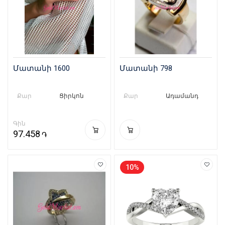
Մատանի 1600
Մատանի 798
Քար
Ցիրկոն
Քար
Ադամանդ
Գին
97.458
֏
10%