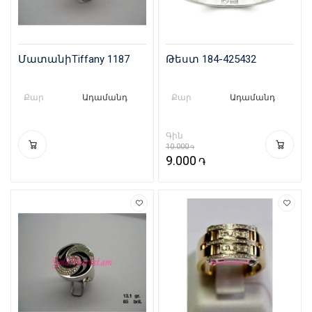
ՄատանիTiffany 1187
Թեստ 184-425432
Քար
Ադամանդ
Քար
Ադամանդ
Գին
10.000
֏
9.000
֏