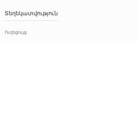
Տեղեկատվություն
Ուղեցույց
Կոնտակտներ
info@goldmarket.am
+37494411195 Whatsapp
© Goldmarket 2026 Բոլոր իրավունքները պաշտպանված են